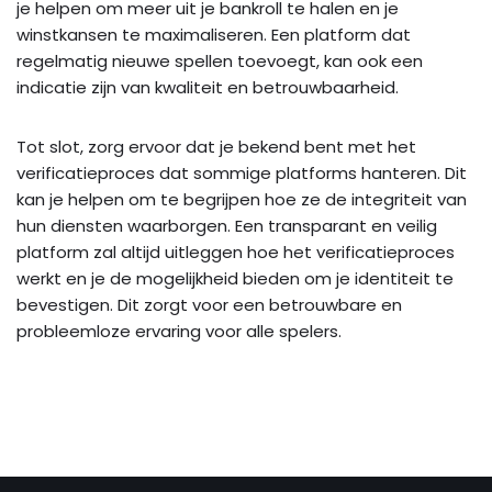
je helpen om meer uit je bankroll te halen en je
winstkansen te maximaliseren. Een platform dat
regelmatig nieuwe spellen toevoegt, kan ook een
indicatie zijn van kwaliteit en betrouwbaarheid.
Tot slot, zorg ervoor dat je bekend bent met het
verificatieproces dat sommige platforms hanteren. Dit
kan je helpen om te begrijpen hoe ze de integriteit van
hun diensten waarborgen. Een transparant en veilig
platform zal altijd uitleggen hoe het verificatieproces
werkt en je de mogelijkheid bieden om je identiteit te
bevestigen. Dit zorgt voor een betrouwbare en
probleemloze ervaring voor alle spelers.