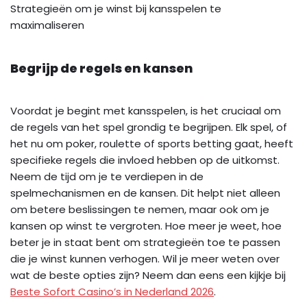
Strategieën om je winst bij kansspelen te
maximaliseren
Begrijp de regels en kansen
Voordat je begint met kansspelen, is het cruciaal om
de regels van het spel grondig te begrijpen. Elk spel, of
het nu om poker, roulette of sports betting gaat, heeft
specifieke regels die invloed hebben op de uitkomst.
Neem de tijd om je te verdiepen in de
spelmechanismen en de kansen. Dit helpt niet alleen
om betere beslissingen te nemen, maar ook om je
kansen op winst te vergroten. Hoe meer je weet, hoe
beter je in staat bent om strategieën toe te passen
die je winst kunnen verhogen. Wil je meer weten over
wat de beste opties zijn? Neem dan eens een kijkje bij
Beste Sofort Casino’s in Nederland 2026
.