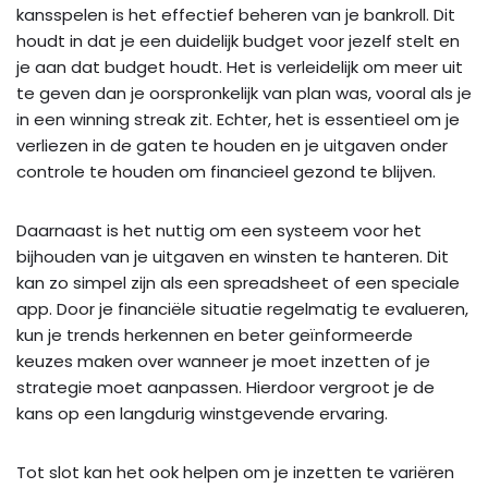
kansspelen is het effectief beheren van je bankroll. Dit
houdt in dat je een duidelijk budget voor jezelf stelt en
je aan dat budget houdt. Het is verleidelijk om meer uit
te geven dan je oorspronkelijk van plan was, vooral als je
in een winning streak zit. Echter, het is essentieel om je
verliezen in de gaten te houden en je uitgaven onder
controle te houden om financieel gezond te blijven.
Daarnaast is het nuttig om een systeem voor het
bijhouden van je uitgaven en winsten te hanteren. Dit
kan zo simpel zijn als een spreadsheet of een speciale
app. Door je financiële situatie regelmatig te evalueren,
kun je trends herkennen en beter geïnformeerde
keuzes maken over wanneer je moet inzetten of je
strategie moet aanpassen. Hierdoor vergroot je de
kans op een langdurig winstgevende ervaring.
Tot slot kan het ook helpen om je inzetten te variëren