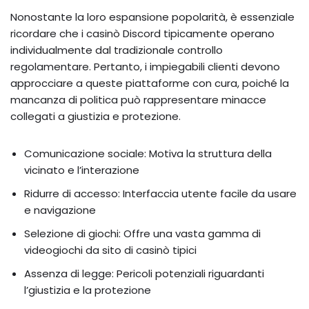
Nonostante la loro espansione popolarità, è essenziale
ricordare che i casinò Discord tipicamente operano
individualmente dal tradizionale controllo
regolamentare. Pertanto, i impiegabili clienti devono
approcciare a queste piattaforme con cura, poiché la
mancanza di politica può rappresentare minacce
collegati a giustizia e protezione.
Comunicazione sociale: Motiva la struttura della
vicinato e l’interazione
Ridurre di accesso: Interfaccia utente facile da usare
e navigazione
Selezione di giochi: Offre una vasta gamma di
videogiochi da sito di casinò tipici
Assenza di legge: Pericoli potenziali riguardanti
l’giustizia e la protezione