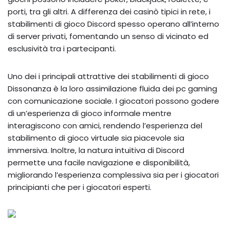
porti, tra gli altri. A differenza dei casinò tipici in rete, i
stabilimenti di gioco Discord spesso operano all’interno
di server privati, fomentando un senso di vicinato ed
esclusività tra i partecipanti.
Uno dei i principali attrattive dei stabilimenti di gioco
Dissonanza è la loro assimilazione fluida dei pc gaming
con comunicazione sociale. I giocatori possono godere
di un’esperienza di gioco informale mentre
interagiscono con amici, rendendo l’esperienza del
stabilimento di gioco virtuale sia piacevole sia
immersiva. Inoltre, la natura intuitiva di Discord
permette una facile navigazione e disponibilità,
migliorando l’esperienza complessiva sia per i giocatori
principianti che per i giocatori esperti.