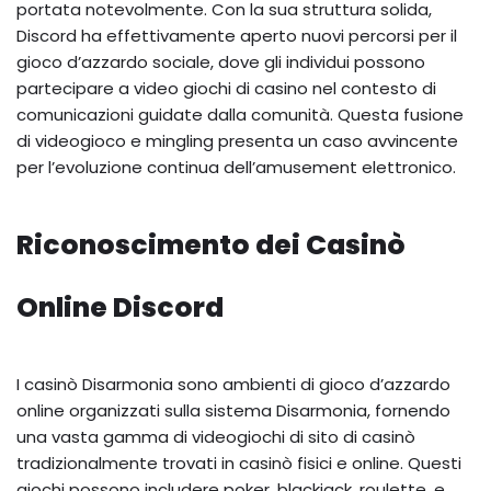
portata notevolmente. Con la sua struttura solida,
Discord ha effettivamente aperto nuovi percorsi per il
gioco d’azzardo sociale, dove gli individui possono
partecipare a video giochi di casino nel contesto di
comunicazioni guidate dalla comunità. Questa fusione
di videogioco e mingling presenta un caso avvincente
per l’evoluzione continua dell’amusement elettronico.
Riconoscimento dei Casinò
Online Discord
I casinò Disarmonia sono ambienti di gioco d’azzardo
online organizzati sulla sistema Disarmonia, fornendo
una vasta gamma di videogiochi di sito di casinò
tradizionalmente trovati in casinò fisici e online. Questi
giochi possono includere poker, blackjack, roulette, e