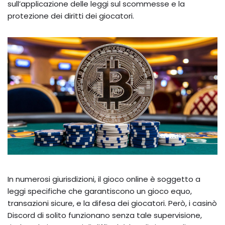
sull’applicazione delle leggi sul scommesse e la
protezione dei diritti dei giocatori.
In numerosi giurisdizioni, il gioco online è soggetto a
leggi specifiche che garantiscono un gioco equo,
transazioni sicure, e la difesa dei giocatori. Però, i casinò
Discord di solito funzionano senza tale supervisione,