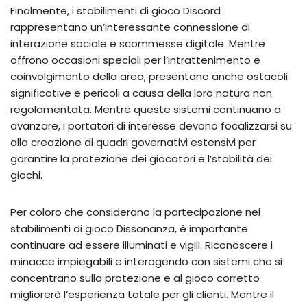
Finalmente, i stabilimenti di gioco Discord
rappresentano un’interessante connessione di
interazione sociale e scommesse digitale. Mentre
offrono occasioni speciali per l’intrattenimento e
coinvolgimento della area, presentano anche ostacoli
significative e pericoli a causa della loro natura non
regolamentata. Mentre queste sistemi continuano a
avanzare, i portatori di interesse devono focalizzarsi su
alla creazione di quadri governativi estensivi per
garantire la protezione dei giocatori e l’stabilità dei
giochi.
Per coloro che considerano la partecipazione nei
stabilimenti di gioco Dissonanza, è importante
continuare ad essere illuminati e vigili. Riconoscere i
minacce impiegabili e interagendo con sistemi che si
concentrano sulla protezione e al gioco corretto
migliorerà l’esperienza totale per gli clienti. Mentre il