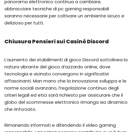
panorama elettronico continua a cambiare,
abbracciare tecniche di pc gaming responsabili
saranno necessarie per coltivare un ambiente sicuro e
delizioso per tutti.
Chiusura Pensieri sui Casinò Discord
L’aumento dei stabilimenti di gioco Discord sottolinea la
natura vibrante del gioco d’azzardo online, dove
tecnologia e vicinato convergono in significativi
affascinanti. Man mano che la innovazione sviluppa e le
norme sociali avanzano, l’regolazione continuo degli
criteri legali ed etici sarà richiesto per assicurare che il
globo del scommesse elettronico rimanga sia dinamico
che rinforzato.
Rimanendo informati e difendendo il video gaming