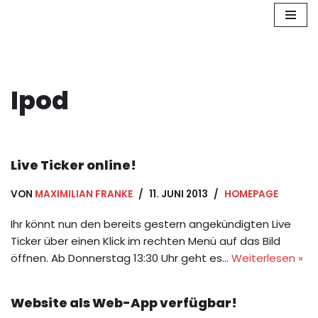
Zum
Inhalt
springen
Ipod
Live Ticker online!
VON
MAXIMILIAN FRANKE
11. JUNI 2013
HOMEPAGE
Ihr könnt nun den bereits gestern angekündigten Live
Ticker über einen Klick im rechten Menü auf das Bild
öffnen. Ab Donnerstag 13:30 Uhr geht es…
Weiterlesen »
Website als Web-App verfügbar!