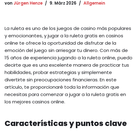
von
Jürgen Henze
9. März 2026
Allgemein
La ruleta es uno de los juegos de casino más populares
y emocionantes, y jugar a la ruleta gratis en casinos
online te ofrece la oportunidad de disfrutar de la
emoción del juego sin arriesgar tu dinero. Con más de
15 años de experiencia jugando a la ruleta online, puedo
decirte que es una excelente manera de practicar tus
habilidades, probar estrategias
y simplemente
divertirte sin preocupaciones financieras. En este
artículo, te proporcionaré toda la información que
necesitas para comenzar a jugar a la ruleta gratis en
los mejores casinos online.
Características y puntos clave