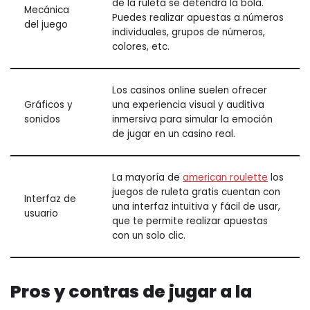
de la ruleta se detendrá la bola.
Mecánica
Puedes realizar apuestas a números
del juego
individuales, grupos de números,
colores, etc.
Los casinos online suelen ofrecer
Gráficos y
una experiencia visual y auditiva
sonidos
inmersiva para simular la emoción
de jugar en un casino real.
La mayoría de
american roulette
los
juegos de ruleta gratis cuentan con
Interfaz de
una interfaz intuitiva y fácil de usar,
usuario
que te permite realizar apuestas
con un solo clic.
Pros y contras de jugar a la