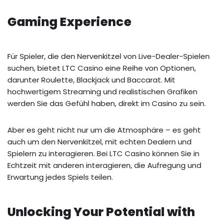
Gaming Experience
Für Spieler, die den Nervenkitzel von Live-Dealer-Spielen
suchen, bietet LTC Casino eine Reihe von Optionen,
darunter Roulette, Blackjack und Baccarat. Mit
hochwertigem Streaming und realistischen Grafiken
werden Sie das Gefühl haben, direkt im Casino zu sein.
Aber es geht nicht nur um die Atmosphäre – es geht
auch um den Nervenkitzel, mit echten Dealern und
Spielern zu interagieren. Bei LTC Casino können Sie in
Echtzeit mit anderen interagieren, die Aufregung und
Erwartung jedes Spiels teilen.
Unlocking Your Potential with