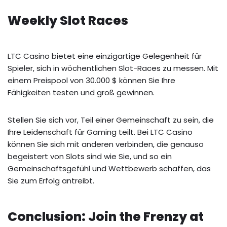
Weekly Slot Races
LTC Casino bietet eine einzigartige Gelegenheit für
Spieler, sich in wöchentlichen Slot-Races zu messen. Mit
einem Preispool von 30.000 $ können Sie Ihre
Fähigkeiten testen und groß gewinnen.
Stellen Sie sich vor, Teil einer Gemeinschaft zu sein, die
Ihre Leidenschaft für Gaming teilt. Bei LTC Casino
können Sie sich mit anderen verbinden, die genauso
begeistert von Slots sind wie Sie, und so ein
Gemeinschaftsgefühl und Wettbewerb schaffen, das
Sie zum Erfolg antreibt.
Conclusion: Join the Frenzy at