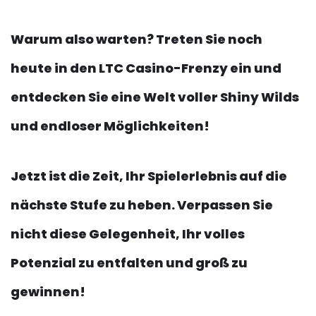
Warum also warten? Treten Sie noch
heute in den LTC Casino-Frenzy ein und
entdecken Sie eine Welt voller Shiny Wilds
und endloser Möglichkeiten!
Jetzt ist die Zeit, Ihr Spielerlebnis auf die
nächste Stufe zu heben. Verpassen Sie
nicht diese Gelegenheit, Ihr volles
Potenzial zu entfalten und groß zu
gewinnen!