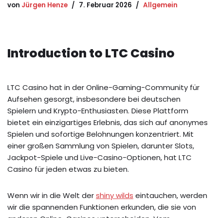
von
Jürgen Henze
7. Februar 2026
Allgemein
Introduction to LTC Casino
LTC Casino hat in der Online-Gaming-Community für
Aufsehen gesorgt, insbesondere bei deutschen
Spielern und Krypto-Enthusiasten. Diese Plattform
bietet ein einzigartiges Erlebnis, das sich auf anonymes
Spielen und sofortige Belohnungen konzentriert. Mit
einer großen Sammlung von Spielen, darunter Slots,
Jackpot-Spiele und Live-Casino-Optionen, hat LTC
Casino für jeden etwas zu bieten.
Wenn wir in die Welt der
shiny wilds
eintauchen, werden
wir die spannenden Funktionen erkunden, die sie von