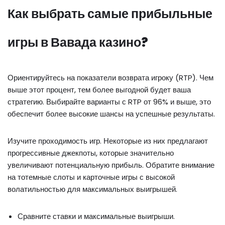
Как выбрать самые прибыльные
игры в Вавада казино?
Ориентируйтесь на показатели возврата игроку (RTP). Чем
выше этот процент, тем более выгодной будет ваша
стратегию. Выбирайте варианты с RTP от 96% и выше, это
обеспечит более высокие шансы на успешные результаты.
Изучите проходимость игр. Некоторые из них предлагают
прогрессивные джекпоты, которые значительно
увеличивают потенциальную прибыль. Обратите внимание
на тотемные слоты и карточные игры с высокой
волатильностью для максимальных выигрышей.
Сравните ставки и максимальные выигрыши.