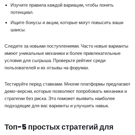
Изучите правила каждой вариации, чтобы понять
потенциал.
Ищите бонусы и акции, которые могут повысить ваши
шансы.
Следите за новыми поступлениями. Часто новые варианты
имеют уникальные механики и более привлекательные
условия для сыгрыша. Проверьте рейтинг среди
пользователей и их отзывы на форумах.
Тестируйте перед ставками. Многие платформы предлагают
демо-версии, которые позволяют попробовать механики и
стратегии без риска. Это поможет выявить наиболее
подходящие для вас варианты и улучшить навык.
Топ-5 простых стратегий для