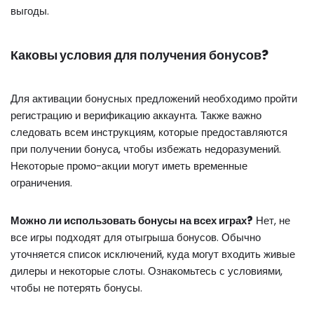
выгоды.
Каковы условия для получения бонусов?
Для активации бонусных предложений необходимо пройти
регистрацию и верификацию аккаунта. Также важно
следовать всем инструкциям, которые предоставляются
при получении бонуса, чтобы избежать недоразумений.
Некоторые промо-акции могут иметь временные
ограничения.
Можно ли использовать бонусы на всех играх?
Нет, не
все игры подходят для отыгрыша бонусов. Обычно
уточняется список исключений, куда могут входить живые
дилеры и некоторые слоты. Ознакомьтесь с условиями,
чтобы не потерять бонусы.