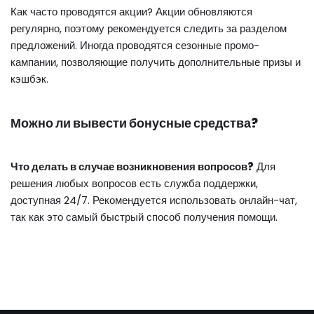
Как часто проводятся акции? Акции обновляются
регулярно, поэтому рекомендуется следить за разделом
предложений. Иногда проводятся сезонные промо-
кампании, позволяющие получить дополнительные призы и
кэшбэк.
Можно ли вывести бонусные средства?
Что делать в случае возникновения вопросов?
Для
решения любых вопросов есть служба поддержки,
доступная 24/7. Рекомендуется использовать онлайн-чат,
так как это самый быстрый способ получения помощи.