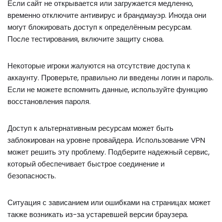
Если сайт не открывается или загружается медленно,
временно отключите антивирус и брандмауэр. Иногда они
могут блокировать доступ к определённым ресурсам.
После тестирования, включите защиту снова.
Некоторые игроки жалуются на отсутствие доступа к
аккаунту. Проверьте, правильно ли введены логин и пароль.
Если не можете вспомнить данные, используйте функцию
восстановления пароля.
Доступ к альтернативным ресурсам может быть
заблокирован на уровне провайдера. Использование VPN
может решить эту проблему. Подберите надежный сервис,
который обеспечивает быстрое соединение и
безопасность.
Ситуация с зависанием или ошибками на страницах может
также возникать из-за устаревшей версии браузера.