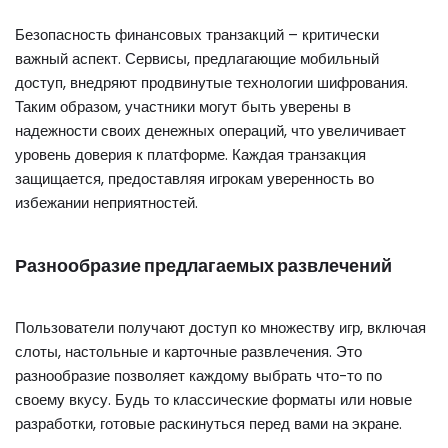
Безопасность финансовых транзакций – критически
важный аспект. Сервисы, предлагающие мобильный
доступ, внедряют продвинутые технологии шифрования.
Таким образом, участники могут быть уверены в
надежности своих денежных операций, что увеличивает
уровень доверия к платформе. Каждая транзакция
защищается, предоставляя игрокам уверенность во
избежании неприятностей.
Разнообразие предлагаемых развлечений
Пользователи получают доступ ко множеству игр, включая
слоты, настольные и карточные развлечения. Это
разнообразие позволяет каждому выбрать что-то по
своему вкусу. Будь то классические форматы или новые
разработки, готовые раскинуться перед вами на экране.