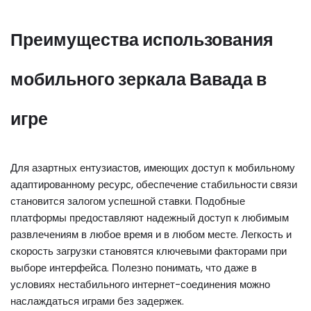
Преимущества использования
мобильного зеркала Вавада в
игре
Для азартных ентузиастов, имеющих доступ к мобильному
адаптированному ресурс, обеспечение стабильности связи
становится залогом успешной ставки. Подобные
платформы предоставляют надежный доступ к любимым
развлечениям в любое время и в любом месте. Легкость и
скорость загрузки становятся ключевыми факторами при
выборе интерфейса. Полезно понимать, что даже в
условиях нестабильного интернет-соединения можно
наслаждаться играми без задержек.