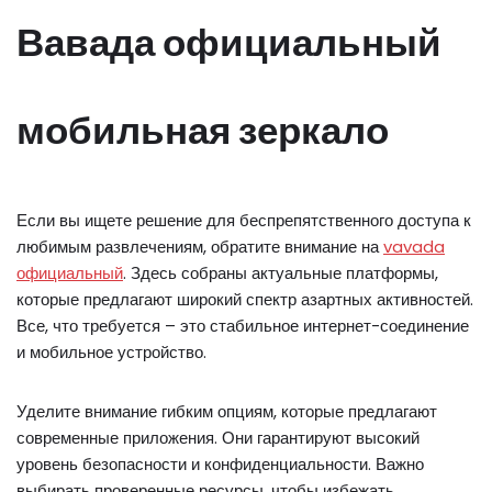
Вавада официальный
мобильная зеркало
Если вы ищете решение для беспрепятственного доступа к
любимым развлечениям, обратите внимание на
vavada
официальный
. Здесь собраны актуальные платформы,
которые предлагают широкий спектр азартных активностей.
Все, что требуется – это стабильное интернет-соединение
и мобильное устройство.
Уделите внимание гибким опциям, которые предлагают
современные приложения. Они гарантируют высокий
уровень безопасности и конфиденциальности. Важно
выбирать проверенные ресурсы, чтобы избежать