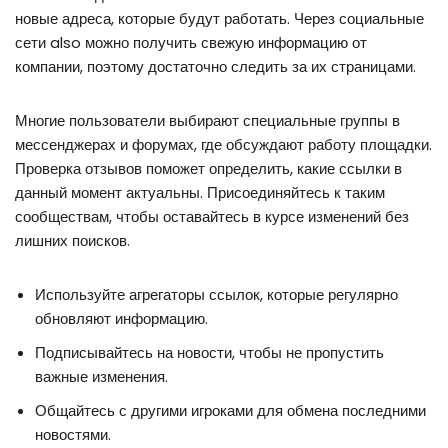
новые адреса, которые будут работать. Через социальные
сети also можно получить свежую информацию от
компании, поэтому достаточно следить за их страницами.
Многие пользователи выбирают специальные группы в
мессенджерах и форумах, где обсуждают работу площадки.
Проверка отзывов поможет определить, какие ссылки в
данный момент актуальны. Присоединяйтесь к таким
сообществам, чтобы оставайтесь в курсе изменений без
лишних поисков.
Используйте агрегаторы ссылок, которые регулярно
обновляют информацию.
Подписывайтесь на новости, чтобы не пропустить
важные изменения.
Общайтесь с другими игроками для обмена последними
новостями.