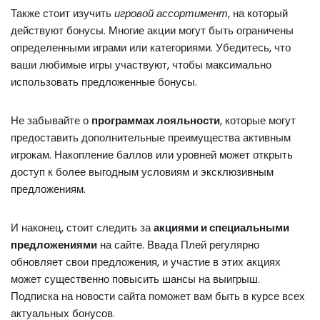
Также стоит изучить
игровой ассортимент
, на который
действуют бонусы. Многие акции могут быть ограничены
определенными играми или категориями. Убедитесь, что
ваши любимые игры участвуют, чтобы максимально
использовать предложенные бонусы.
Не забывайте о
программах лояльности
, которые могут
предоставить дополнительные преимущества активным
игрокам. Накопление баллов или уровней может открыть
доступ к более выгодным условиям и эксклюзивным
предложениям.
И наконец, стоит следить за
акциями и специальными
предложениями
на сайте. Ввада Плей регулярно
обновляет свои предложения, и участие в этих акциях
может существенно повысить шансы на выигрыш.
Подписка на новости сайта поможет вам быть в курсе всех
актуальных бонусов.