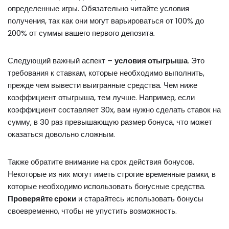
определенные игры. Обязательно читайте условия
получения, так как они могут варьироваться от 100% до
200% от суммы вашего первого депозита.
Следующий важный аспект –
условия отыгрыша
. Это
требования к ставкам, которые необходимо выполнить,
прежде чем вывести выигранные средства. Чем ниже
коэффициент отыгрыша, тем лучше. Например, если
коэффициент составляет 30x, вам нужно сделать ставок на
сумму, в 30 раз превышающую размер бонуса, что может
оказаться довольно сложным.
Также обратите внимание на срок действия бонусов.
Некоторые из них могут иметь строгие временные рамки, в
которые необходимо использовать бонусные средства.
Проверяйте сроки
и старайтесь использовать бонусы
своевременно, чтобы не упустить возможность.