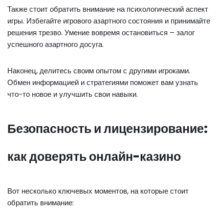
Также стоит обратить внимание на психологический аспект
игры. Избегайте игрового азартного состояния и принимайте
решения трезво. Умение вовремя остановиться – залог
успешного азартного досуга.
Наконец, делитесь своим опытом с другими игроками.
Обмен информацией и стратегиями поможет вам узнать
что-то новое и улучшить свои навыки.
Безопасность и лицензирование:
как доверять онлайн-казино
Вот несколько ключевых моментов, на которые стоит
обратить внимание: