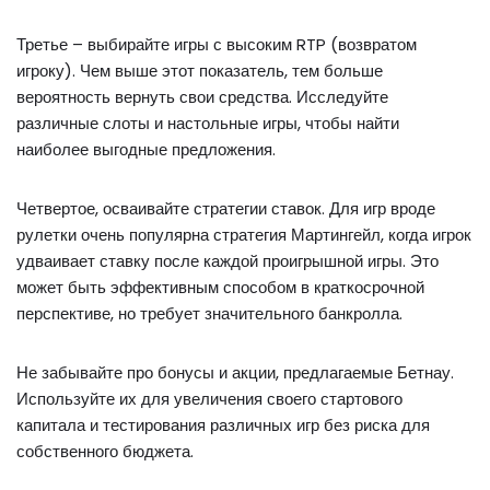
Третье – выбирайте игры с высоким RTP (возвратом
игроку). Чем выше этот показатель, тем больше
вероятность вернуть свои средства. Исследуйте
различные слоты и настольные игры, чтобы найти
наиболее выгодные предложения.
Четвертое, осваивайте стратегии ставок. Для игр вроде
рулетки очень популярна стратегия Мартингейл, когда игрок
удваивает ставку после каждой проигрышной игры. Это
может быть эффективным способом в краткосрочной
перспективе, но требует значительного банкролла.
Не забывайте про бонусы и акции, предлагаемые Бетнау.
Используйте их для увеличения своего стартового
капитала и тестирования различных игр без риска для
собственного бюджета.