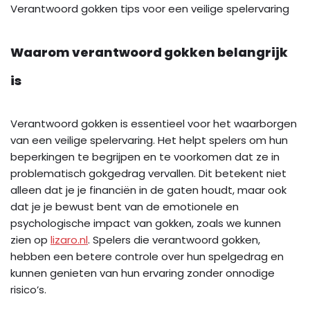
Verantwoord gokken tips voor een veilige spelervaring
Waarom verantwoord gokken belangrijk
is
Verantwoord gokken is essentieel voor het waarborgen
van een veilige spelervaring. Het helpt spelers om hun
beperkingen te begrijpen en te voorkomen dat ze in
problematisch gokgedrag vervallen. Dit betekent niet
alleen dat je je financiën in de gaten houdt, maar ook
dat je je bewust bent van de emotionele en
psychologische impact van gokken, zoals we kunnen
zien op
lizaro.nl
. Spelers die verantwoord gokken,
hebben een betere controle over hun spelgedrag en
kunnen genieten van hun ervaring zonder onnodige
risico’s.