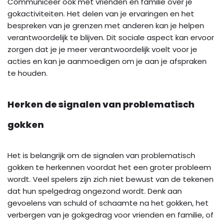
Communiceer ook met vrienden en familie over je
gokactiviteiten. Het delen van je ervaringen en het
bespreken van je grenzen met anderen kan je helpen
verantwoordelijk te blijven. Dit sociale aspect kan ervoor
zorgen dat je je meer verantwoordelijk voelt voor je
acties en kan je aanmoedigen om je aan je afspraken
te houden.
Herken de signalen van problematisch
gokken
Het is belangrijk om de signalen van problematisch
gokken te herkennen voordat het een groter probleem
wordt. Veel spelers zijn zich niet bewust van de tekenen
dat hun spelgedrag ongezond wordt. Denk aan
gevoelens van schuld of schaamte na het gokken, het
verbergen van je gokgedrag voor vrienden en familie, of