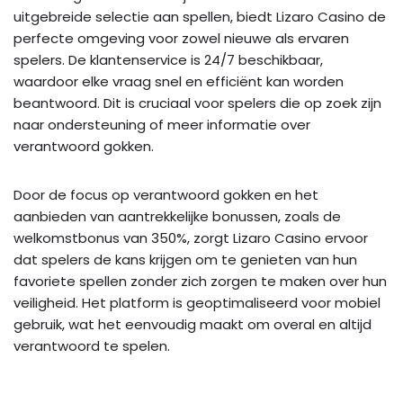
uitgebreide selectie aan spellen, biedt Lizaro Casino de
perfecte omgeving voor zowel nieuwe als ervaren
spelers. De klantenservice is 24/7 beschikbaar,
waardoor elke vraag snel en efficiënt kan worden
beantwoord. Dit is cruciaal voor spelers die op zoek zijn
naar ondersteuning of meer informatie over
verantwoord gokken.
Door de focus op verantwoord gokken en het
aanbieden van aantrekkelijke bonussen, zoals de
welkomstbonus van 350%, zorgt Lizaro Casino ervoor
dat spelers de kans krijgen om te genieten van hun
favoriete spellen zonder zich zorgen te maken over hun
veiligheid. Het platform is geoptimaliseerd voor mobiel
gebruik, wat het eenvoudig maakt om overal en altijd
verantwoord te spelen.