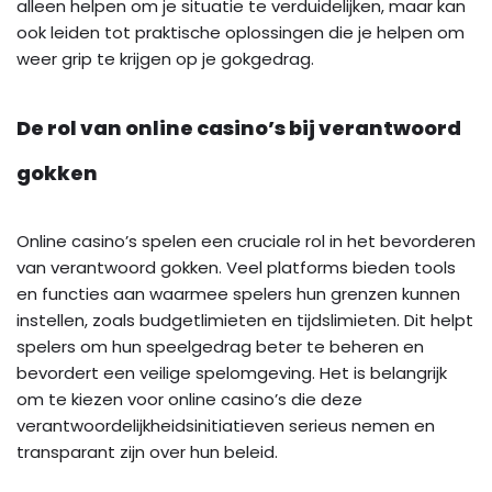
alleen helpen om je situatie te verduidelijken, maar kan
ook leiden tot praktische oplossingen die je helpen om
weer grip te krijgen op je gokgedrag.
De rol van online casino’s bij verantwoord
gokken
Online casino’s spelen een cruciale rol in het bevorderen
van verantwoord gokken. Veel platforms bieden tools
en functies aan waarmee spelers hun grenzen kunnen
instellen, zoals budgetlimieten en tijdslimieten. Dit helpt
spelers om hun speelgedrag beter te beheren en
bevordert een veilige spelomgeving. Het is belangrijk
om te kiezen voor online casino’s die deze
verantwoordelijkheidsinitiatieven serieus nemen en
transparant zijn over hun beleid.