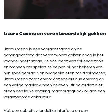
Lizaro Casino en verantwoordelijk gokken
Lizaro Casino is een vooraanstaand online
gamingplatform dat verantwoord gokken hoog in het
vaandel heeft staan. De site biedt verschillende tools
en bronnen om spelers te helpen bij het beheren van
hun speelgedrag. Van budgetlimieten tot tijdslimieten,
Lizaro Casino zorgt ervoor dat spelers hun ervaring op
een veilige manier kunnen beleven. Dit bevordert niet
alleen een leuke ervaring, maar draagt ook bij aan een
verantwoorde gokcultuur.
Met een gebruiksvriendelijke interface en een