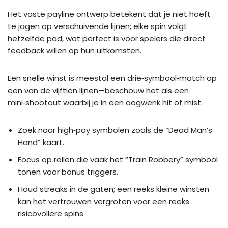
Het vaste payline ontwerp betekent dat je niet hoeft
te jagen op verschuivende lijnen; elke spin volgt
hetzelfde pad, wat perfect is voor spelers die direct
feedback willen op hun uitkomsten.
Een snelle winst is meestal een drie‑symbool‑match op
een van de vijftien lijnen—beschouw het als een
mini‑shootout waarbij je in een oogwenk hit of mist.
Zoek naar high‑pay symbolen zoals de “Dead Man’s
Hand” kaart.
Focus op rollen die vaak het “Train Robbery” symbool
tonen voor bonus triggers.
Houd streaks in de gaten; een reeks kleine winsten
kan het vertrouwen vergroten voor een reeks
risicovollere spins.