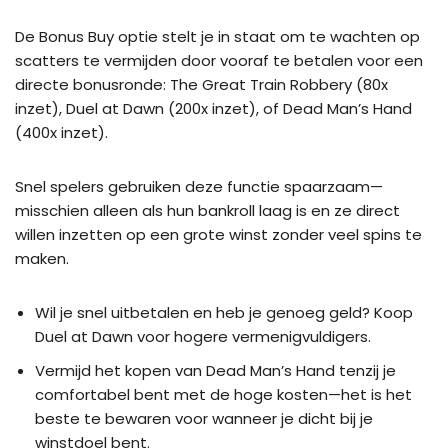
De Bonus Buy optie stelt je in staat om te wachten op
scatters te vermijden door vooraf te betalen voor een
directe bonusronde: The Great Train Robbery (80x
inzet), Duel at Dawn (200x inzet), of Dead Man’s Hand
(400x inzet).
Snel spelers gebruiken deze functie spaarzaam—
misschien alleen als hun bankroll laag is en ze direct
willen inzetten op een grote winst zonder veel spins te
maken.
Wil je snel uitbetalen en heb je genoeg geld? Koop
Duel at Dawn voor hogere vermenigvuldigers.
Vermijd het kopen van Dead Man’s Hand tenzij je
comfortabel bent met de hoge kosten—het is het
beste te bewaren voor wanneer je dicht bij je
winstdoel bent.