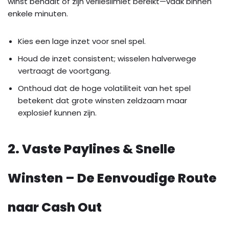
winst behaalt of zijn verlieslimiet bereikt—vaak binnen
enkele minuten.
Kies een lage inzet voor snel spel.
Houd de inzet consistent; wisselen halverwege
vertraagt de voortgang.
Onthoud dat de hoge volatiliteit van het spel
betekent dat grote winsten zeldzaam maar
explosief kunnen zijn.
2. Vaste Paylines & Snelle
Winsten – De Eenvoudige Route
naar Cash Out