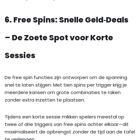
6. Free Spins: Snelle Geld‑Deals
– De Zoete Spot voor Korte
Sessies
De free spin functies zijn ontworpen om de spanning
snel te laten stijgen. Met tien spins per trigger krijg je
meerdere kansen om grote combinaties te raken
zonder extra inzetten te plaatsen.
Tijdens een korte sessie mikken spelers meestal op
twee of drie triggers van free spins achter elkaar—dit
maximaliseert de opbrengst zonder de tijd aan de tafel
te verlengen.