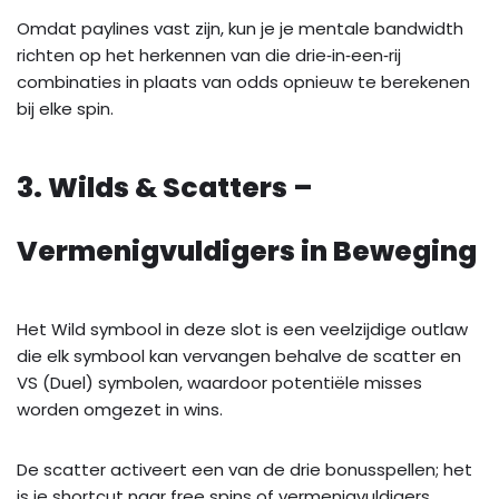
Omdat paylines vast zijn, kun je je mentale bandwidth
richten op het herkennen van die drie‑in‑een‑rij
combinaties in plaats van odds opnieuw te berekenen
bij elke spin.
3. Wilds & Scatters –
Vermenigvuldigers in Beweging
Het Wild symbool in deze slot is een veelzijdige outlaw
die elk symbool kan vervangen behalve de scatter en
VS (Duel) symbolen, waardoor potentiële misses
worden omgezet in wins.
De scatter activeert een van de drie bonusspellen; het
is je shortcut naar free spins of vermenigvuldigers