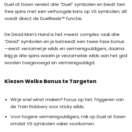
Duel at Dawn vereist drie “Duel” symbolen en biedt tien
free spins met een verhoogde kans op VS symbolen; dit
voedt direct de DuelReels™ functie.
De Dead Man’s Hand is het meest complex: raak drie
“Dead” symbolen en je betreedt een twee‑fase bonus
—eerst verzamel je wilds en vermenigvuldigers, daarna
krijg je drie spins waarin je verzamelde wilds aan het grid
worden toegevoegd en vermenigvuldigd.
Kiezen Welke Bonus te Targeten
Wil je snel winst maken? Focus op het Triggeren van
de Train Robbery voor sticky wilds.
Voor hogere vermenigvuldigers, mik op Duel at Dawn
omdat VS symbolen vaker voorkomen.