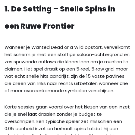
1. De Setting – Snelle Spins in
een Ruwe Frontier
Wanneer je Wanted Dead or a Wild opstart, verwelkomt
het scherm je met een stoffige saloon-achtergrond en
zes spuwende outlaws die klaarstaan om je munten te
claimen. Het spel draait op een 5‑reel, 5‑row grid, maar
wat echt snelle hits aandrijft, zijn de 15 vaste paylines
die alleen van links naar rechts uitbetalen wanneer drie
of meer overeenkomende symbolen verschijnen.
Korte sessies gaan vooral over het kiezen van een inzet
die je snel laat draaien zonder je budget te
overschrijden. Een typische speler zet misschien een
0.05‑eenheid inzet en herhaalt spins totdat hij een