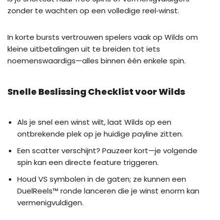
zonder te wachten op een volledige reel‑winst.
In korte bursts vertrouwen spelers vaak op Wilds om
kleine uitbetalingen uit te breiden tot iets
noemenswaardigs—alles binnen één enkele spin.
Snelle Beslissing Checklist voor Wilds
Als je snel een winst wilt, laat Wilds op een
ontbrekende plek op je huidige payline zitten.
Een scatter verschijnt? Pauzeer kort—je volgende
spin kan een directe feature triggeren.
Houd VS symbolen in de gaten; ze kunnen een
DuelReels™ ronde lanceren die je winst enorm kan
vermenigvuldigen.