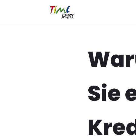
Zum
Inhalt
springen
War
Sie 
Kred