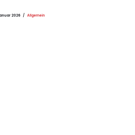
Januar 2026
Allgemein