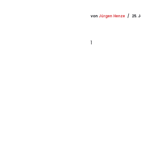
von
Jürgen Henze
25. 
1