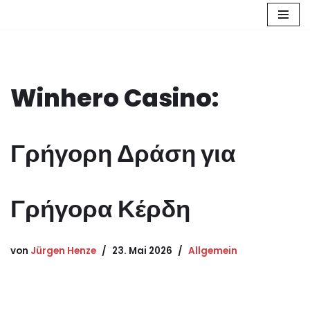
Zum
Inhalt
springen
Winhero Casino:
Γρήγορη Δράση για
Γρήγορα Κέρδη
von
Jürgen Henze
23. Mai 2026
Allgemein