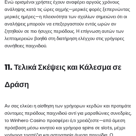
Ενώ ορισμένοι χρήστες έχουν αναφέρει αργούς χρόνους
ανάληψης κατά τις ώρες αιχμής—μερικές φορές ξεπερνώντας
μερικές ημέρες—η πλειονότητα των σχολίων σημειώνει ότι οι
αναλήψεις μπορούν να επεξεργαστούν εντός ωρών αν
ζητηθούν σε πιο ήσυχες περιόδους. Η επίγνωση αυτών των
λεπτομερειών βοηθά στη διατήρηση ελέγχου στις γρήγορες
συνήθειες παιχνιδιού.
11. Τελικά Σκέψεις και Κάλεσμα σε
Δράση
Αν σας ελκύει η αίσθηση των γρήγορων κερδών και προτιμάτε
σύντομες περιόδους παιχνιδιού αντί για μαραθώνιες συνεδρίες,
το Winhero Casino προσφέρει ό,τι χρειάζεστε—από άμεση
πρόσβαση μέσω κινητού και γρήγορα spins σε slots, μέχρι
γρήγορα τραπέζια και αστραπιαία άμεσα παιχνίδια. Ο