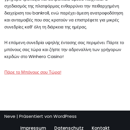
σχεδιασμός της πλατφόρμας ενθαρρύνει την πειθαρχημένη
διαχείριση του bankroll, ενώ παρέχει άμεση ανατροφοδότηση
και ανταμοιβές που σας κρατούν να επιστρέφετε για μικρές
συνεδρίες καθ’ όλη τη διάρκεια της ημέρας.
Η επόμενη συνεδρία υψηλής έντασης σας περιμένει. Πάρτε το
μπόνους σας τώρα και ζήστε την αδρεναλίνη των γρήγορων
κερδών στο Winhero Casino!
Πάρε το Μπόνους σου Τώρα!
Neve
| Präsentiert von
WordPress
Impressum
Datenschutz
Kontakt