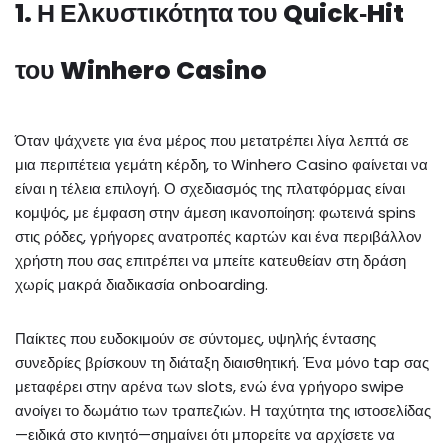
1. Η Ελκυστικότητα του Quick‑Hit
του Winhero Casino
Όταν ψάχνετε για ένα μέρος που μετατρέπει λίγα λεπτά σε
μια περιπέτεια γεμάτη κέρδη, το Winhero Casino φαίνεται να
είναι η τέλεια επιλογή. Ο σχεδιασμός της πλατφόρμας είναι
κομψός, με έμφαση στην άμεση ικανοποίηση: φωτεινά spins
στις ρόδες, γρήγορες ανατροπές καρτών και ένα περιβάλλον
χρήστη που σας επιτρέπει να μπείτε κατευθείαν στη δράση
χωρίς μακρά διαδικασία onboarding.
Παίκτες που ευδοκιμούν σε σύντομες, υψηλής έντασης
συνεδρίες βρίσκουν τη διάταξη διαισθητική. Ένα μόνο tap σας
μεταφέρει στην αρένα των slots, ενώ ένα γρήγορο swipe
ανοίγει το δωμάτιο των τραπεζιών. Η ταχύτητα της ιστοσελίδας
—ειδικά στο κινητό—σημαίνει ότι μπορείτε να αρχίσετε να