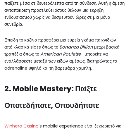
παίζετε μέσα σε δευτερόλεπτα από τη σύνδεση. Αυτή η άμεση
ανταπόκριση προσελκύει όσους θέλουν μια έκρηξη
ενθουσιασμού χωρίς να δεσμευτούν ώρες σε μια μόνο
συνεδρία.
Επειδή το καζίνο προσφέρει μια ευρεία γκάμα παιχνιδιών—
από κλασικά slots όπως το
Bonanza Billion
μέχρι βασικά
τραπέζια όπως το
American Roulette
—μπορείτε να
εναλλάσσεστε μεταξύ των ειδών αμέσως, διατηρώντας το
adrenaline υψηλό και τη βαρεμάρα χαμηλή.
2. Mobile Mastery: Παίξτε
Οποτεδήποτε, Οπουδήποτε
Winhero Casino
’s mobile experience είναι ξεχωριστό για