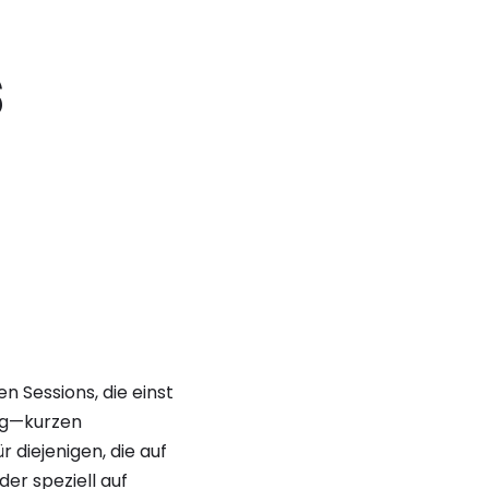
s
 Sessions, die einst
ung—kurzen
 diejenigen, die auf
der speziell auf