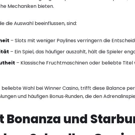
che Mechaniken bieten.
ie die Auswahl beeinflussen, sind:
heit
– Slots mit weniger Paylines verringern die Entschei
ität
– Ein Spiel, das häufiger auszahlt, hält die Spieler enga
theit
– Klassische Fruchtmaschinen oder beliebte Titel 
beliebte Wahl bei Winner Casino, trifft diese Balance per
hlungen und häufigen Bonus‑Runden, die den Adrenalinspie
t Bonanza und Starbur