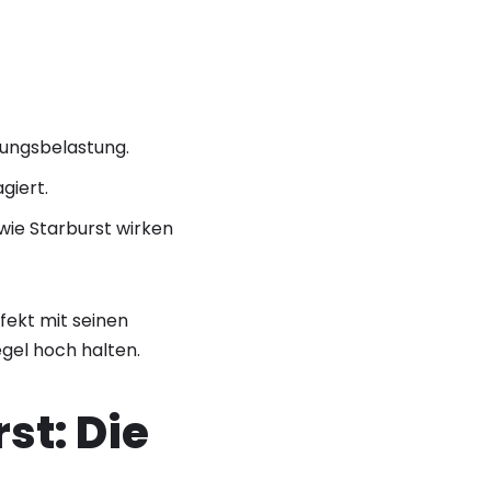
dungsbelastung.
giert.
wie Starburst wirken
fekt mit seinen
gel hoch halten.
st: Die