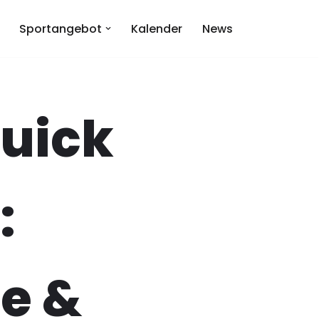
Sportangebot
Kalender
News
uick
:
e &