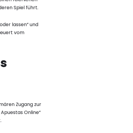
ren Spiel führt.
oder lassen“ und
steuert vom
as
rimären Zugang zur
 Apuestas Online“
.