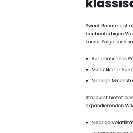
klassis
Sweet Bonanza ist of
bonbonfarbigen Wal
kurzer Folge auslöse
Automatisches Re
Multiplikator‑Funk
Niedrige Mindestei
Starburst bietet ei
expandierenden Wild
Niedrige Volatilit