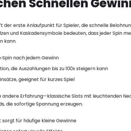
chen Schnellen Gewin
t der erste Anlaufpunkt für Spieler, die schnelle Belohnu
zen und Kaskadensymbole bedeuten, dass jeder Spin me
n kann.
‑Spin nach jedem Gewinn
tion, die Auszahlungen bis zu 100x steigern kann
nsätze, geeignet für kurzes Spiel
ne andere Erfahrung—klassische Slots mit leuchtenden N
s, die sofortige Spannung erzeugen.
ät sorgt für häufige kleine Gewinne