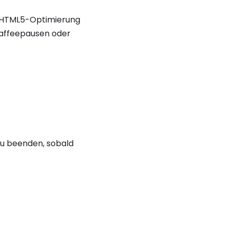
 HTML5-Optimierung
Kaffeepausen oder
zu beenden, sobald