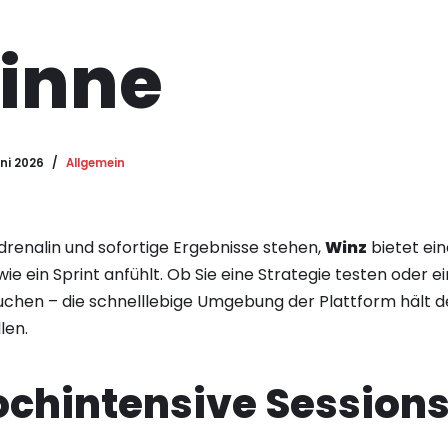
inne
uni 2026
Allgemein
 Adrenalin und sofortige Ergebnisse stehen,
Winz
bietet ein
wie ein Sprint anfühlt. Ob Sie eine Strategie testen oder e
uchen – die schnelllebige Umgebung der Plattform hält d
len.
ochintensive Sessions