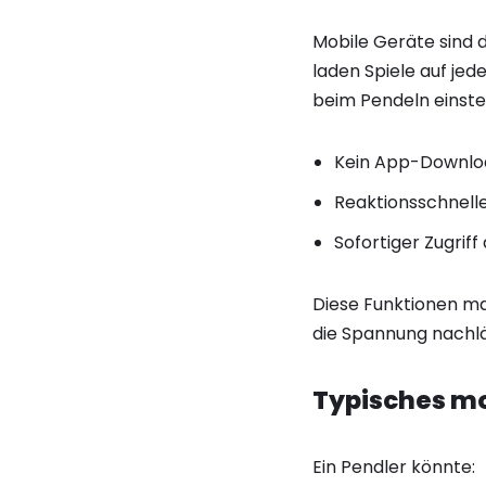
Mobile Geräte sind d
laden Spiele auf je
beim Pendeln einste
Kein App-Downloa
Reaktionsschnelle
Sofortiger Zugrif
Diese Funktionen ma
die Spannung nachlä
Typisches mo
Ein Pendler könnte: