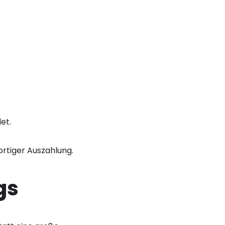
et.
ortiger Auszahlung.
gs