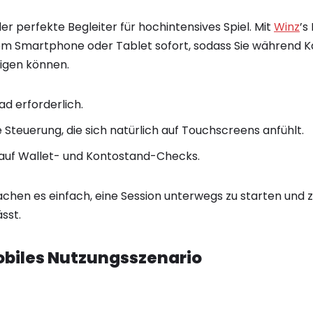
er perfekte Begleiter für hochintensives Spiel. Mit
Winz
’s
dem Smartphone oder Tablet sofort, sodass Sie während 
igen können.
d erforderlich.
 Steuerung, die sich natürlich auf Touchscreens anfühlt.
f auf Wallet- und Kontostand-Checks.
chen es einfach, eine Session unterwegs zu starten und 
sst.
biles Nutzungsszenario