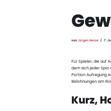
Gew
von
Jürgen Henze
7. J
Für Spieler, die auf
dem sich jeder Spin 
Portion Aufregung s
Belohnungen am Rol
Kurz, H