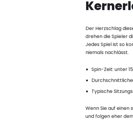
Kernerl
Der Herzschlag dies
drehen die Spieler d
Jedes Spiel ist so k
niemals nachlässt.
Spin-Zeit: unter 
Durchschnittliche
Typische Sitzungs
Wenn Sie auf einen s
und folgen eher dem 