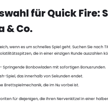
swahl für Quick Fire: 
 & Co.
gleich, wenn es um schnelles Spiel geht. Suchen Sie nach T
atilitätsspitzen, die in einer einzigen Runde auszahlen k
– Springende Bonbowladen mit sofortigen Bonusrunden.
sh-Spiel, das innerhalb von Sekunden endet.
e Brettspielmechanik, die im Nu vorbei ist.
oriten für diejenigen, die ihren Nervenkitzel in einer halb