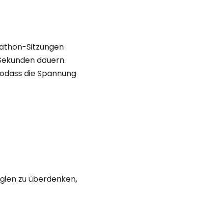
arathon-Sitzungen
 Sekunden dauern.
, sodass die Spannung
egien zu überdenken,