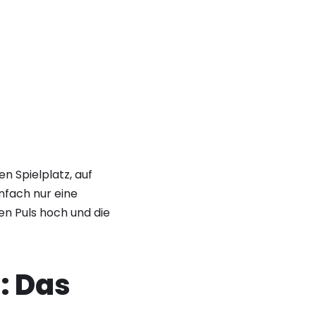
en Spielplatz, auf
infach nur eine
en Puls hoch und die
: Das