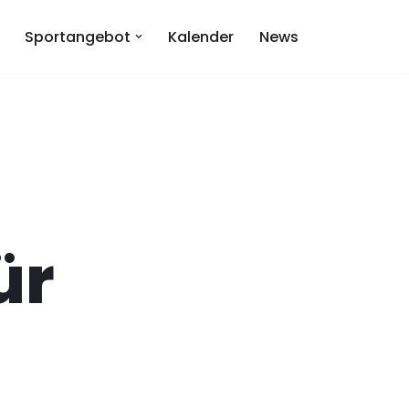
Sportangebot
Kalender
News
ür