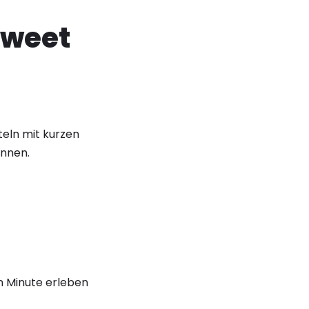
Sweet
iteln mit kurzen
önnen.
en Minute erleben