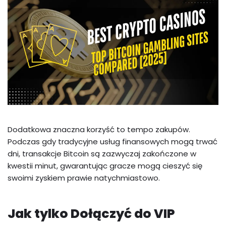
Dodatkowa znaczna korzyść to tempo zakupów.
Podczas gdy tradycyjne usług finansowych mogą trwać
dni, transakcje Bitcoin są zazwyczaj zakończone w
kwestii minut, gwarantując gracze mogą cieszyć się
swoimi zyskiem prawie natychmiastowo.
Jak tylko Dołączyć do VIP