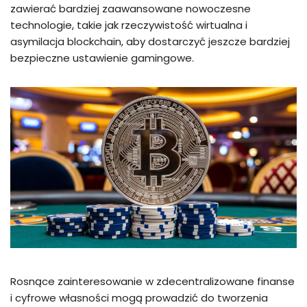
zawierać bardziej zaawansowane nowoczesne
technologie, takie jak rzeczywistość wirtualna i
asymilacja blockchain, aby dostarczyć jeszcze bardziej
bezpieczne ustawienie gamingowe.
Rosnące zainteresowanie w zdecentralizowane finanse
i cyfrowe własności mogą prowadzić do tworzenia