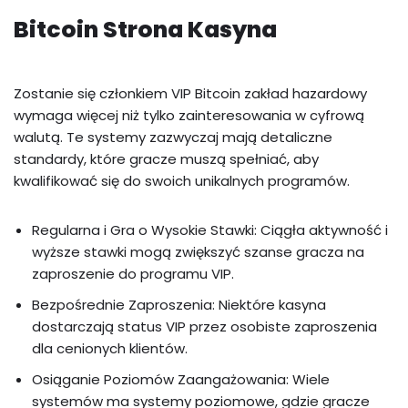
Bitcoin Strona Kasyna
Zostanie się członkiem VIP Bitcoin zakład hazardowy
wymaga więcej niż tylko zainteresowania w cyfrową
walutą. Te systemy zazwyczaj mają detaliczne
standardy, które gracze muszą spełniać, aby
kwalifikować się do swoich unikalnych programów.
Regularna i Gra o Wysokie Stawki: Ciągła aktywność i
wyższe stawki mogą zwiększyć szanse gracza na
zaproszenie do programu VIP.
Bezpośrednie Zaproszenia: Niektóre kasyna
dostarczają status VIP przez osobiste zaproszenia
dla cenionych klientów.
Osiąganie Poziomów Zaangażowania: Wiele
systemów ma systemy poziomowe, gdzie gracze