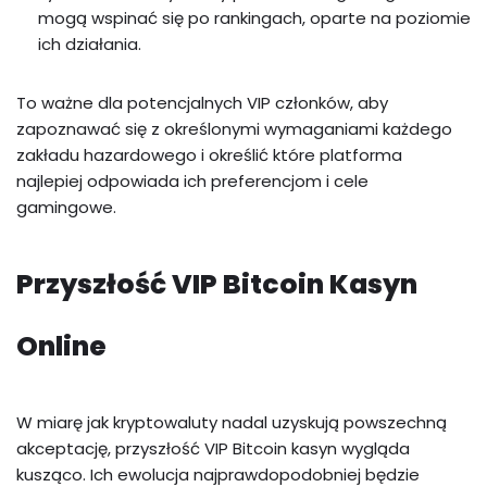
mogą wspinać się po rankingach, oparte na poziomie
ich działania.
To ważne dla potencjalnych VIP członków, aby
zapoznawać się z określonymi wymaganiami każdego
zakładu hazardowego i określić które platforma
najlepiej odpowiada ich preferencjom i cele
gamingowe.
Przyszłość VIP Bitcoin Kasyn
Online
W miarę jak kryptowaluty nadal uzyskują powszechną
akceptację, przyszłość VIP Bitcoin kasyn wygląda
kusząco. Ich ewolucja najprawdopodobniej będzie