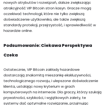
nowych atrybutów i rozwiązań, dalsze zwiększając
atrakcyjność VIP Bitcoin stron kasyn. Gracze mogą
oczekiwać technologii, które nie tylko zwiększą
doświadczenie użytkownika, ale także zwiększą
standardy protekcji, przejrzystość, i sprawiedliwość w
hazardzie online.
Podsumowanie: Ciekawa Perspektywa
Czeka
Ostatecznie, VIP Bitcoin zakłady hazardowe
dostarczają znakomitą mieszankę ekskluzywności,
technologicznego rozwoju, i ulepszone doświadczenie
klienta, ustalając nowy kryterium w grach
komputerowych na internecie. Dla graczy, którzy szukają
prywatności, szybkości, i wyjątkowych zalety, te
systemy dać optymalne rozwiązanie, przyjmując