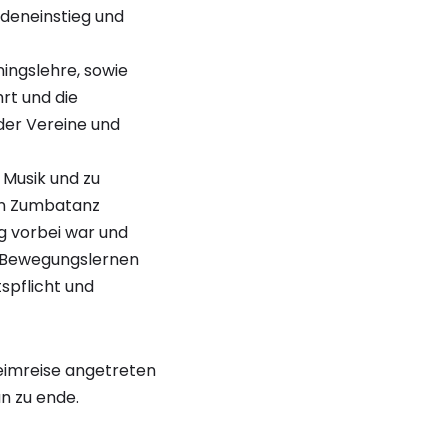
deneinstieg und
ningslehre, sowie
t und die
der Vereine und
Musik und zu
nen Zumbatanz
 vorbei war und
t Bewegungslernen
spflicht und
Heimreise angetreten
n zu ende.