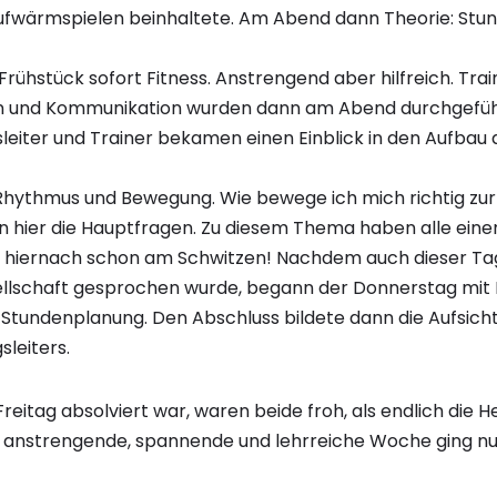
fwärmspielen beinhaltete. Am Abend dann Theorie: Stun
ühstück sofort Fitness. Anstrengend aber hilfreich. Trai
n und Kommunikation wurden dann am Abend durchgeführ
iter und Trainer bekamen einen Einblick in den Aufbau 
hythmus und Bewegung. Wie bewege ich mich richtig zur 
n hier die Hauptfragen. Zu diesem Thema haben alle ei
hiernach schon am Schwitzen! Nachdem auch dieser Tag
ellschaft gesprochen wurde, begann der Donnerstag mi
Stundenplanung. Den Abschluss bildete dann die Aufsicht
leiters.
eitag absolviert war, waren beide froh, als endlich die 
 anstrengende, spannende und lehrreiche Woche ging nu