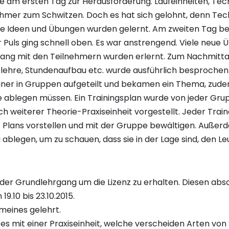
de am ersten Tag zur Herausforderung. Laufeinheiten, Te
ehmer zum Schwitzen. Doch es hat sich gelohnt, denn Te
ue Ideen und Übungen wurden gelernt. Am zweiten Tag be
r Puls ging schnell oben. Es war anstrengend. Viele neue
ng mit den Teilnehmern wurden erlernt. Zum Nachmitta
slehre, Stundenaufbau etc. wurde ausführlich besproch
ner in Gruppen aufgeteilt und bekamen ein Thema, zudem
ablegen müssen. Ein Trainingsplan wurde von jeder Gru
h weiterer Theorie-Praxiseinheit vorgestellt. Jeder Trai
 Plans vorstellen und mit der Gruppe bewältigen. Außer
ablegen, um zu schauen, dass sie in der Lage sind, den Leu
 der Grundlehrgang um die Lizenz zu erhalten. Diesen abs
19.10 bis 23.10.2015.
emeines gelehrt.
 mit einer Praxiseinheit, welche verscheiden Arten von 