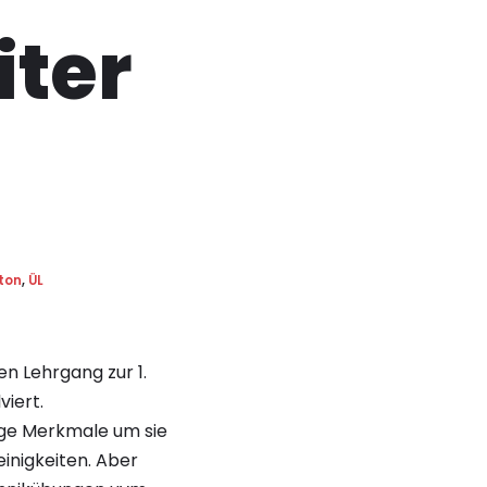
iter
ton
,
ÜL
en Lehrgang zur 1.
viert.
ige Merkmale um sie
einigkeiten. Aber