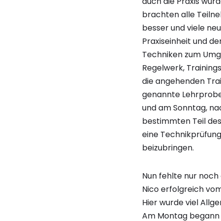
auch die Praxis wur
brachten alle Teiln
besser und viele ne
Praxiseinheit und de
Techniken zum Umga
Regelwerk, Training
die angehenden Trai
genannte Lehrprobe 
und am Sonntag, nac
bestimmten Teil des
eine Technikprüfung 
beizubringen.
Nun fehlte nur noch
Nico erfolgreich vom 
Hier wurde viel Allg
Am Montag begann es