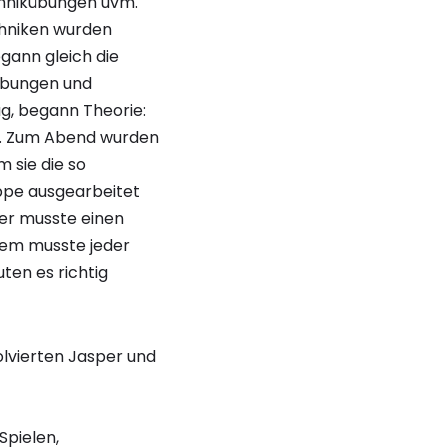
chnikübungen uvm.
chniken wurden
gann gleich die
 Übungen und
g, begann Theorie:
en. Zum Abend wurden
 sie die so
ppe ausgearbeitet
ner musste einen
dem musste jeder
ten es richtig
olvierten Jasper und
Spielen,