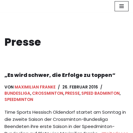
Zum
Inhalt
springen
Presse
„Es wird schwer, die Erfolge zu toppen“
VON
MAXIMILIAN FRANKE
26. FEBRUAR 2016
BUNDESLIGA
,
CROSSMINTON
,
PRESSE
,
SPEED BADMINTON
,
SPEEDMINTON
Time Sports Hessisch Oldendorf startet am Sonntag in
die zweite Saison der Crossminton-Bundesliga
Beendeten ihre erste Saison in der Speedminton-