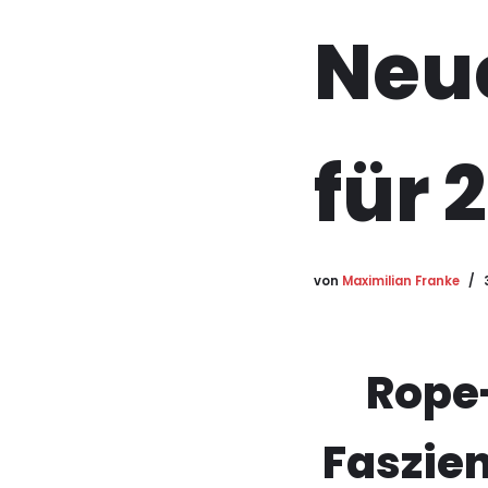
Neu
für 
von
Maximilian Franke
Rope
Faszien