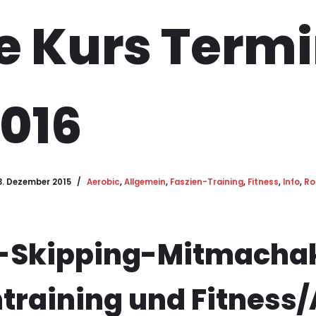
e Kurs Term
2016
3. Dezember 2015
Aerobic
,
Allgemein
,
Faszien-Training
,
Fitness
,
Info
,
Ro
-Skipping-Mitmachak
training und Fitness