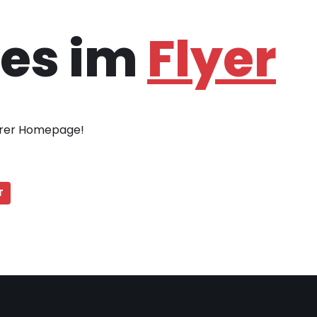
 es im
Flyer
erer Homepage!
T