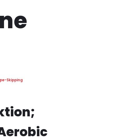
ine
pe-Skipping
tion;
/Aerobic