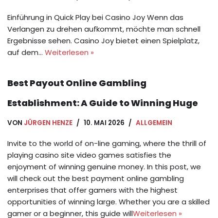
Einführung in Quick Play bei Casino Joy Wenn das
Verlangen zu drehen aufkommt, möchte man schnell
Ergebnisse sehen. Casino Joy bietet einen Spielplatz,
auf dem…
Weiterlesen »
Best Payout Online Gambling
Establishment: A Guide to Winning Huge
VON
JÜRGEN HENZE
10. MAI 2026
ALLGEMEIN
Invite to the world of on-line gaming, where the thrill of
playing casino site video games satisfies the
enjoyment of winning genuine money. In this post, we
will check out the best payment online gambling
enterprises that offer gamers with the highest
opportunities of winning large. Whether you are a skilled
gamer or a beginner, this guide will
Weiterlesen »