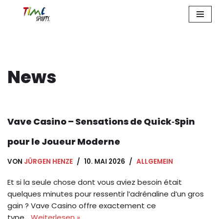
Zum
Inhalt
springen
News
Vave Casino – Sensations de Quick‑Spin
pour le Joueur Moderne
VON
JÜRGEN HENZE
10. MAI 2026
ALLGEMEIN
Et si la seule chose dont vous aviez besoin était
quelques minutes pour ressentir l’adrénaline d’un gros
gain ? Vave Casino offre exactement ce
type…
Weiterlesen »