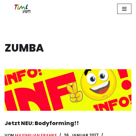
Zum
Inhalt
springen
ZUMBA
Jetzt NEU: Bodyforming!!
VON
MAXIMILIAN FRANKE
26. JANUAR 2017