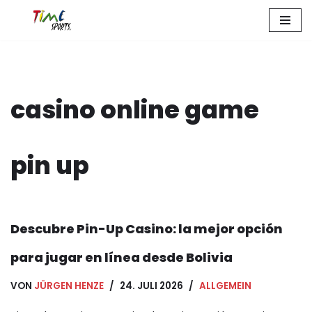
Zum
Inhalt
springen
casino online game
pin up
Descubre Pin-Up Casino: la mejor opción
para jugar en línea desde Bolivia
VON
JÜRGEN HENZE
24. JULI 2026
ALLGEMEIN