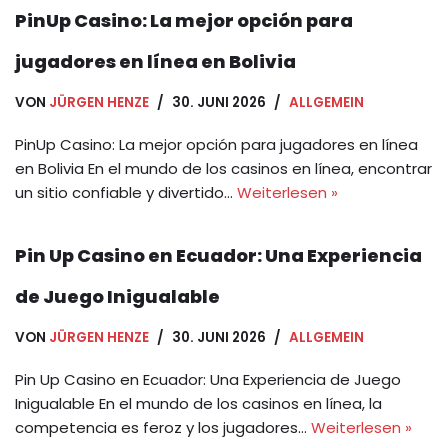
PinUp Casino: La mejor opción para
jugadores en línea en Bolivia
VON
JÜRGEN HENZE
30. JUNI 2026
ALLGEMEIN
PinUp Casino: La mejor opción para jugadores en línea
en Bolivia En el mundo de los casinos en línea, encontrar
un sitio confiable y divertido…
Weiterlesen »
Pin Up Casino en Ecuador: Una Experiencia
de Juego Inigualable
VON
JÜRGEN HENZE
30. JUNI 2026
ALLGEMEIN
Pin Up Casino en Ecuador: Una Experiencia de Juego
Inigualable En el mundo de los casinos en línea, la
competencia es feroz y los jugadores…
Weiterlesen »