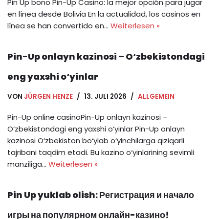
Pin Up bono Pin-Up Casino: la mejor opción para jugar
en línea desde Bolivia En la actualidad, los casinos en
línea se han convertido en…
Weiterlesen »
Pin-Up onlayn kazinosi – O‘zbekistondagi
eng yaxshi o‘yinlar
VON
JÜRGEN HENZE
13. JULI 2026
ALLGEMEIN
Pin-Up online casinoPin-Up onlayn kazinosi –
O‘zbekistondagi eng yaxshi o‘yinlar Pin-Up onlayn
kazinosi O‘zbekiston bo‘ylab o‘yinchilarga qiziqarli
tajribani taqdim etadi. Bu kazino o‘yinlarining sevimli
manziliga…
Weiterlesen »
Pin Up yuklab olish: Регистрация и начало
игры на популярном онлайн-казино!