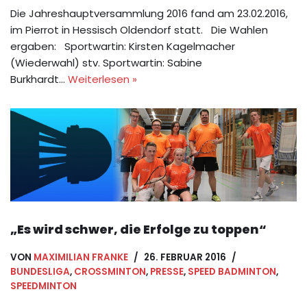
Die Jahreshauptversammlung 2016 fand am 23.02.2016,
im Pierrot in Hessisch Oldendorf statt. Die Wahlen
ergaben: Sportwartin: Kirsten Kagelmacher
(Wiederwahl) stv. Sportwartin: Sabine
Burkhardt…
Weiterlesen »
„Es wird schwer, die Erfolge zu toppen“
VON
MAXIMILIAN FRANKE
26. FEBRUAR 2016
BUNDESLIGA
,
CROSSMINTON
,
PRESSE
,
SPEED BADMINTON
,
SPEEDMINTON